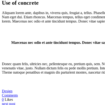
Use of concrete
Aliquam lorem ante, dapibus in, viverra quis, feugiat a, tellus. Phasell
Nam eget dui. Etiam rhoncus. Maecenas tempus, tellus eget condiment
lorem. Maecenas nec odio et ante tincidunt tempus. Donec vitae sapien
Maecenas nec odio et ante tincidunt tempus. Donec vitae sap
Donec quam felis, ultricies nec, pellentesque eu, pretium quis, sem. Nu
venenatis vitae, justo. Nullam dictum felis eu pede mollis pretium. I
Theme natoque penatibus et magnis dis parturient montes, nascetur rid
Design
Comments
0
Likes
next post