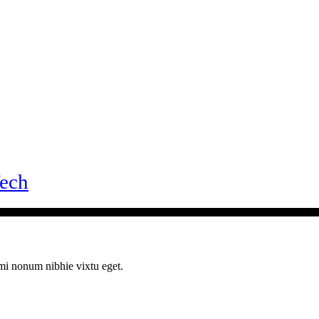
ech
ami nonum nibhie vixtu eget.