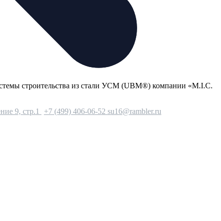
стемы строительства из стали УСМ (UBM®) компании «М.I.С.
ние 9, стр.1
+7 (499) 406-06-52
su16@rambler.ru