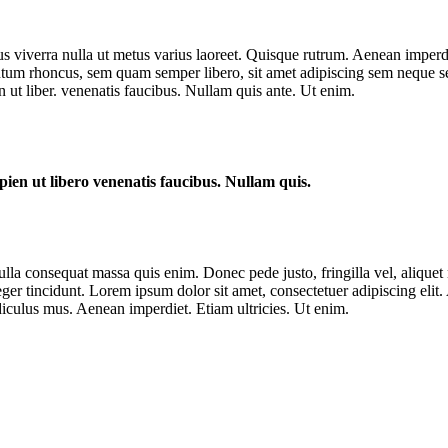
us viverra nulla ut metus varius laoreet. Quisque rutrum. Aenean imperdie
um rhoncus, sem quam semper libero, sit amet adipiscing sem neque sed
 ut liber. venenatis faucibus. Nullam quis ante. Ut enim.
ien ut libero venenatis faucibus. Nullam quis.
lla consequat massa quis enim. Donec pede justo, fringilla vel, aliquet n
nteger tincidunt. Lorem ipsum dolor sit amet, consectetuer adipiscing e
iculus mus. Aenean imperdiet. Etiam ultricies. Ut enim.