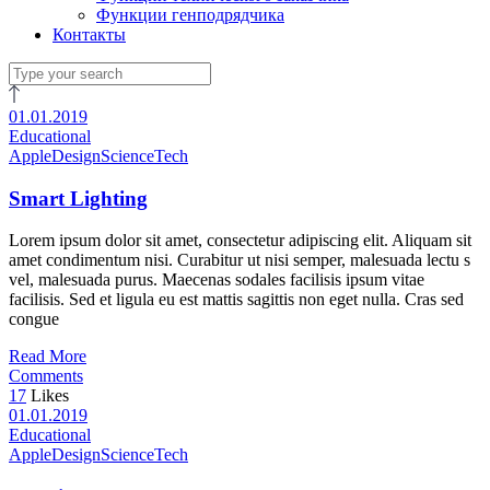
Функции генподрядчика
Контакты
01.01.2019
Educational
Apple
Design
Science
Tech
Smart Lighting
Lorem ipsum dolor sit amet, consectetur adipiscing elit. Aliquam sit
amet condimentum nisi. Curabitur ut nisi semper, malesuada lectu s
vel, malesuada purus. Maecenas sodales facilisis ipsum vitae
facilisis. Sed et ligula eu est mattis sagittis non eget nulla. Cras sed
congue
Read More
Comments
17
Likes
01.01.2019
Educational
Apple
Design
Science
Tech